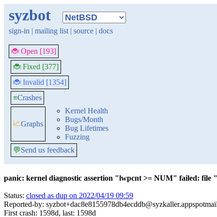
syzbot
sign-in
|
mailing list
|
source
|
docs
🐞 Open [193]
🐞 Fixed [377]
🐞 Invalid [1354]
≡
Crashes
Kernel Health
Bugs/Month
📈
Graphs
Bug Lifetimes
Fuzzing
💬
Send us feedback
panic: kernel diagnostic assertion "lwpcnt >= NUM" failed: file
Status:
closed as dup on 2022/04/19 09:59
Reported-by: syzbot+dac8e8155978db4ecddb@syzkaller.appspotmai
First crash: 1598d, last: 1598d