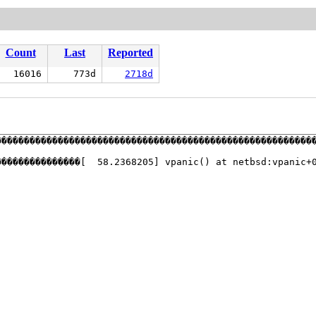
Count
Last
Reported
16016
773d
2718d
��������������������������������������������������������
���������������[  58.2368205] vpanic() at netbsd:vpanic+