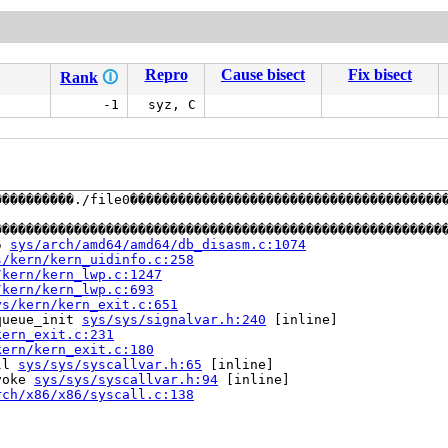
Repro
Cause bisect
Fix bisect
Rank
🛈
-1
syz, C
����������./file0���������������������������������������


��������������������������������������������������������
5 
sys/arch/amd64/amd64/db_disasm.c:1074
s/kern/kern_uidinfo.c:258
/kern/kern_lwp.c:1247
/kern/kern_lwp.c:693
ys/kern/kern_exit.c:651
queue_init 
sys/sys/signalvar.h:240
 [inline]

kern_exit.c:231
kern/kern_exit.c:180
ll 
sys/sys/syscallvar.h:65
 [inline]

voke 
sys/sys/syscallvar.h:94
 [inline]

rch/x86/x86/syscall.c:138