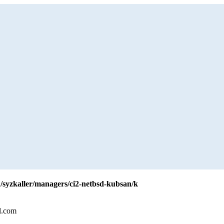
 "/syzkaller/managers/ci2-netbsd-kubsan/k
l.com