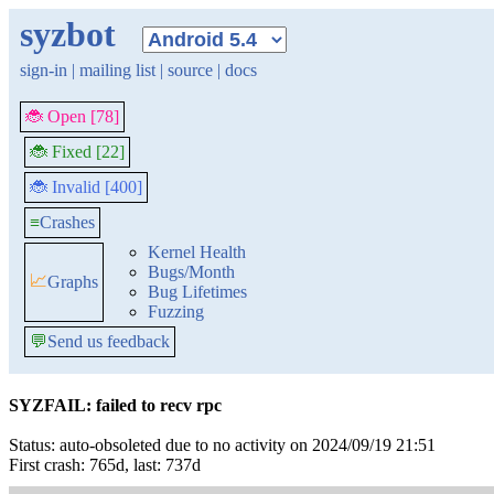
syzbot
sign-in
|
mailing list
|
source
|
docs
🐞 Open [78]
🐞 Fixed [22]
🐞 Invalid [400]
≡
Crashes
Kernel Health
Bugs/Month
📈
Graphs
Bug Lifetimes
Fuzzing
💬
Send us feedback
SYZFAIL: failed to recv rpc
Status: auto-obsoleted due to no activity on 2024/09/19 21:51
First crash: 765d, last: 737d