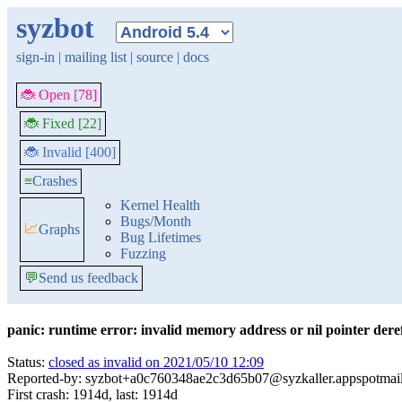
syzbot
sign-in
|
mailing list
|
source
|
docs
🐞 Open [78]
🐞 Fixed [22]
🐞 Invalid [400]
≡
Crashes
Kernel Health
Bugs/Month
📈
Graphs
Bug Lifetimes
Fuzzing
💬
Send us feedback
panic: runtime error: invalid memory address or nil pointer dere
Status:
closed as invalid on 2021/05/10 12:09
Reported-by: syzbot+a0c760348ae2c3d65b07@syzkaller.appspotmai
First crash: 1914d, last: 1914d