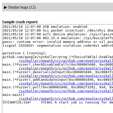
▶
Similar bugs (12)
Sample crash report:
2021/05/10 12:07:00 USB emulation: enabled

2021/05/10 12:07:00 hci packet injection: /dev/vhci doe
2021/05/10 12:07:00 wifi device emulation: /sys/class/m
2021/05/10 12:07:00 802.15.4 emulation: /sys/bus/platfo
panic: runtime error: invalid memory address or nil poi
[signal SIGSEGV: segmentation violation code=0x1 addr=0
goroutine 1 [running]:

github.com/google/syzkaller/prog.(*ChoiceTable).Enabled
/syzkaller/gopath/src/github.com/google/syzkal
main.(*Fuzzer).checkDisabledCalls(0xc000065d40, 0xc0000
/syzkaller/gopath/src/github.com/google/syzkal
main.(*Fuzzer).deserializeInput(0xc000065d40, 0xc0003fc
/syzkaller/gopath/src/github.com/google/syzkal
main.(*Fuzzer).addCandidateInput(0xc000065d40, 0xc0003f
/syzkaller/gopath/src/github.com/google/syzkal
main.(*Fuzzer).poll(0xc000065d40, 0xc0002f3201, 0x0, 0x
/syzkaller/gopath/src/github.com/google/syzkal
main.main()

/syzkaller/gopath/src/github.com/google/syzkal